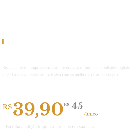
Assinatura
Assine a Revista Melhor Viagem
Receba a revista impressa em casa, tenha acesso ilimitado às edições digitais
e receba nossa newsletter exclusiva com as melhores dicas de viagem.
Revista impressa
39,90
45
R$
R$
/único
Escolha a edição impressa e receba em sua casa!