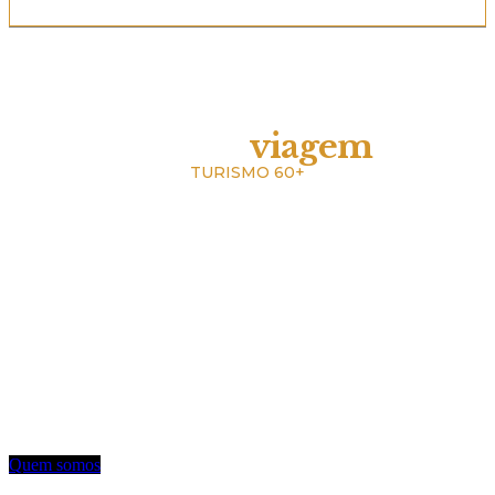
REVISTA
melhor
viagem
TURISMO 60+
A revista Melhor Viagem é a primeira publicação impressa do Brasil a falar com
o leitor 60+.
Com 13 anos de existência, nosso objetivo é divulgar e fomentar toda a cadeia
turística para o leitor sênior.
Utilizamos uma linguagem objetiva e mostramos oferta de entretenimento,
turismo, hotelaria e notícias.
Contato: redacao@mviagem.com.br
(11) 3666 5854
Quem somos