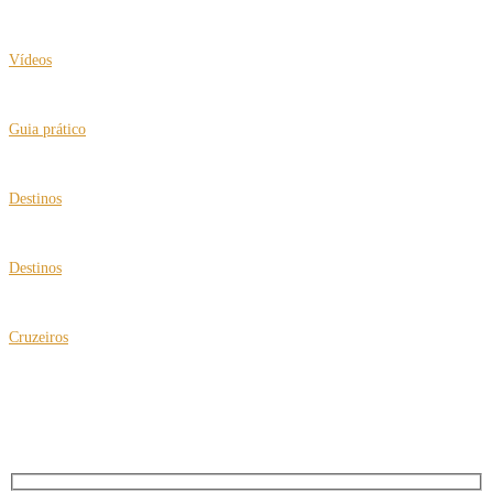
VEJA TAMBÉM
Vídeos
Clea Klouri no IV Expo Fórum de Turismo 60+
Guia prático
“Tradutor” no celular para facilitar sua viagem
Destinos
Viagens multigeracionais com roteiros para busca de origens
Destinos
Turquia ganha destaque no turismo de bem-estar
Cruzeiros
Espírito do Caribe a bordo do Costa Fascinosa
NEWSLETTER