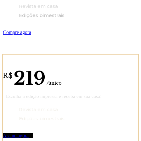
Revista em casa
Edições bimestrais
Compre agora
Assinatura anual
219
R$
/único
Escolha a edição impressa e receba em sua casa!
Revista em casa
Edições bimestrais
Assine agora