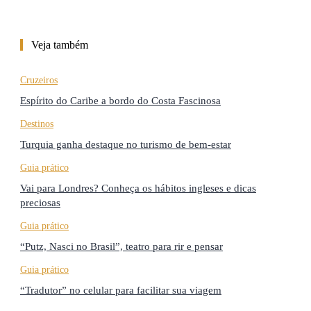
Veja também
Cruzeiros
Espírito do Caribe a bordo do Costa Fascinosa
Destinos
Turquia ganha destaque no turismo de bem-estar
Guia prático
Vai para Londres? Conheça os hábitos ingleses e dicas
preciosas
Guia prático
“Putz, Nasci no Brasil”, teatro para rir e pensar
Guia prático
“Tradutor” no celular para facilitar sua viagem