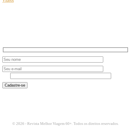
Vídeos
Clea Klouri no IV Expo Fórum de Turismo 60+
NEWSLETTER
Receba roteiros, tendências e experiências selecionadas para viajar melhor.
7 - 2
© 2026 - Revista Melhor Viagem 60+. Todos os direitos reservados.