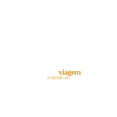
REVISTA
melhor
viagem
TURISMO 60+
A revista Melhor Viagem é a primeira publicação impressa do Brasil a falar com
o leitor 60+.
Com +15 anos de existência, nosso objetivo é divulgar e fomentar toda a cadeia
turística para o leitor sênior.
Utilizamos uma linguagem objetiva e mostramos oferta de entretenimento,