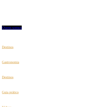
turismo, hotelaria e notícias.
Contato: redacao@mviagem.com.br
(11) 9 4540-6230
Quem somos
VEJA TAMBÉM
Destinos
Viagens multigeracionais com roteiros para busca de origens
Gastronomia
Restaurante Des Cucina comemora dez anos
Destinos
Turquia ganha destaque no turismo de bem-estar
Guia prático
Brasil passa a certificar a “Cidade Amiga do Idoso”