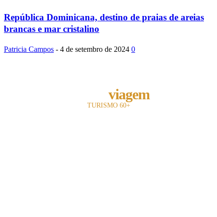
República Dominicana, destino de praias de areias
brancas e mar cristalino
Patricia Campos
-
4 de setembro de 2024
0
REVISTA
melhor
viagem
TURISMO 60+
A revista Melhor Viagem é a primeira publicação impressa do Brasil a falar com
o leitor 60+.
Com +15 anos de existência, nosso objetivo é divulgar e fomentar toda a cadeia
turística para o leitor sênior.
Utilizamos uma linguagem objetiva e mostramos oferta de entretenimento,
turismo, hotelaria e notícias.
Contato: redacao@mviagem.com.br
(11) 9 4540-6230