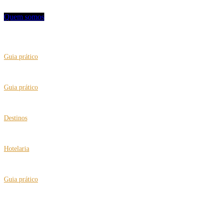
Quem somos
VEJA TAMBÉM
Guia prático
“Tradutor” no celular para facilitar sua viagem
Guia prático
Brasil passa a certificar a “Cidade Amiga do Idoso”
Destinos
Viagens multigeracionais com roteiros para busca de origens
Hotelaria
Hard Rock Hotels faz retrofit nos resorts em Cancún e Vallarta
Guia prático
Vai para Londres? Conheça os hábitos ingleses e dicas preciosas