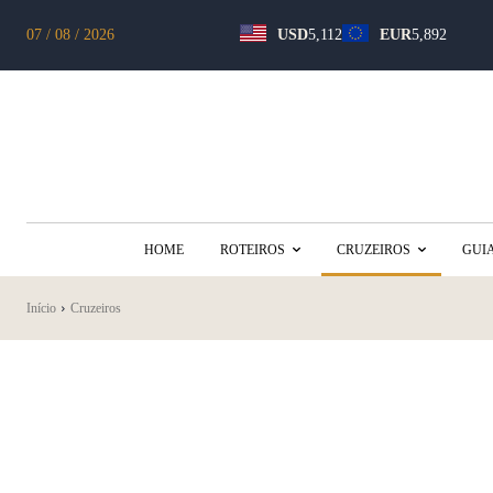
07 / 08 / 2026
USD
5,112
EUR
5,892
HOME
ROTEIROS
CRUZEIROS
GUI
Início
Cruzeiros