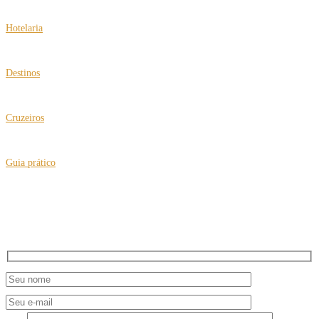
Clea Klouri no IV Expo Fórum de Turismo 60+
Hotelaria
Hard Rock Hotels faz retrofit nos resorts em Cancún e Vallarta
Destinos
Viagens multigeracionais com roteiros para busca de origens
Cruzeiros
Espírito do Caribe a bordo do Costa Fascinosa
Guia prático
“Tradutor” no celular para facilitar sua viagem
NEWSLETTER