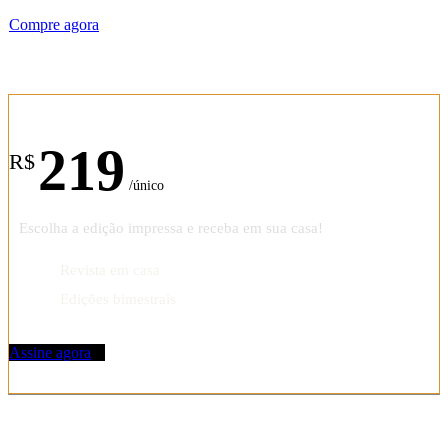
Compre agora
Assinatura anual
219
R$
/único
Escolha a edição impressa e receba em sua casa!
Revista em casa
Edições bimestrais
Assine agora