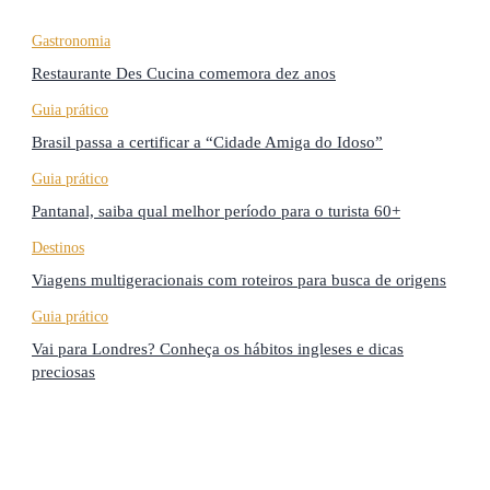
Gastronomia
Restaurante Des Cucina comemora dez anos
Guia prático
Brasil passa a certificar a “Cidade Amiga do Idoso”
Guia prático
Pantanal, saiba qual melhor período para o turista 60+
Destinos
Viagens multigeracionais com roteiros para busca de origens
Guia prático
Vai para Londres? Conheça os hábitos ingleses e dicas
preciosas