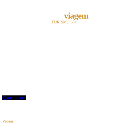
REVISTA
melhor
viagem
TURISMO 60+
A revista Melhor Viagem é a primeira publicação impressa do Brasil a falar com
o leitor 60+.
Com 13 anos de existência, nosso objetivo é divulgar e fomentar toda a cadeia
turística para o leitor sênior.
Utilizamos uma linguagem objetiva e mostramos oferta de entretenimento,
turismo, hotelaria e notícias.
Contato: redacao@mviagem.com.br
(11) 3666 5854
Quem somos
VEJA TAMBÉM
Vídeos