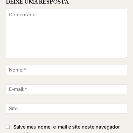
DEIXE UMA RESPOSTA
Comentário:
No
E-
ma
Sit
Salve meu nome, e-mail e site neste navegador