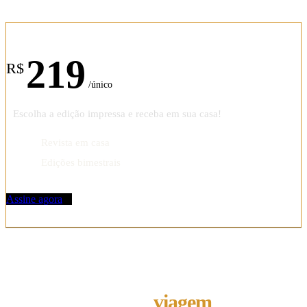
Assinatura anual
219
R$
/único
Escolha a edição impressa e receba em sua casa!
Revista em casa
Edições bimestrais
Assine agora
REVISTA
melhor
viagem