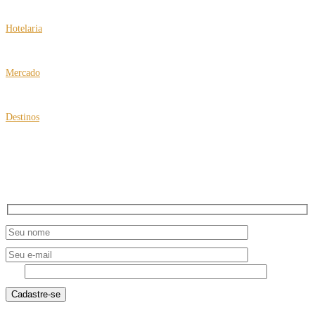
Vinho e suco de uva de graça em São Roque
Hotelaria
Hard Rock Hotels faz retrofit nos resorts em Cancún e Vallarta
Mercado
Mais conforto com a United Airlines
Destinos
Turquia ganha destaque no turismo de bem-estar
NEWSLETTER
7 - 2