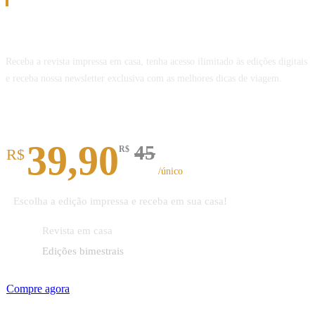
Assinatura
Assine a Revista Melhor Viagem
Receba a revista impressa em casa, tenha acesso ilimitado às edições digitais
e receba nossa newsletter exclusiva com as melhores dicas de viagem.
Revista impressa
39,90
45
R$
R$
/único
Escolha a edição impressa e receba em sua casa!
Revista em casa
Edições bimestrais
Compre agora