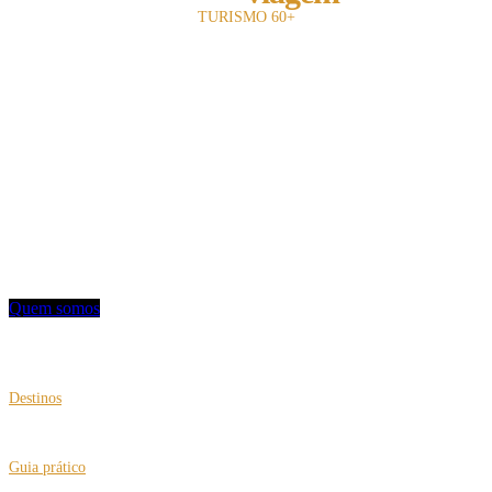
TURISMO 60+
A revista Melhor Viagem é a primeira publicação impressa do Brasil a falar com
o leitor 60+.
Com 13 anos de existência, nosso objetivo é divulgar e fomentar toda a cadeia
turística para o leitor sênior.
Utilizamos uma linguagem objetiva e mostramos oferta de entretenimento,
turismo, hotelaria e notícias.
Contato: redacao@mviagem.com.br
(11) 3666 5854
Quem somos
VEJA TAMBÉM
Destinos
Viagens multigeracionais com roteiros para busca de origens
Guia prático