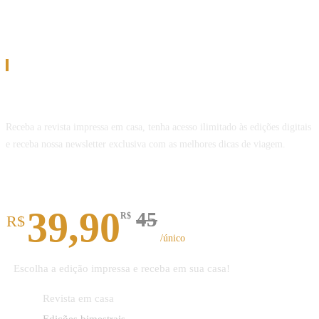
Assinatura
Assine a Revista Melhor Viagem
Receba a revista impressa em casa, tenha acesso ilimitado às edições digitais
e receba nossa newsletter exclusiva com as melhores dicas de viagem.
Revista impressa
39,90
45
R$
R$
/único
Escolha a edição impressa e receba em sua casa!
Revista em casa
Edições bimestrais