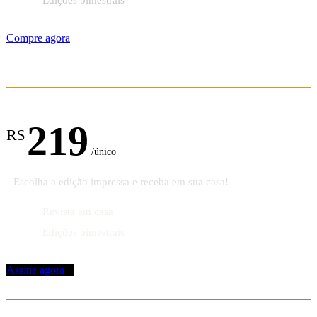
Compre agora
Assinatura anual
219
R$
/único
Escolha a edição impressa e receba em sua casa!
Revista em casa
Edições bimestrais
Assine agora