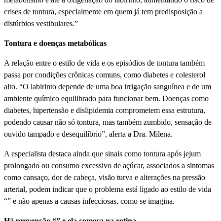
crises de tontura, especialmente em quem já tem predisposição a
distúrbios vestibulares.”
Tontura e doenças metabólicas
A relação entre o estilo de vida e os episódios de tontura também
passa por condições crônicas comuns, como diabetes e colesterol
alto. “O labirinto depende de uma boa irrigação sanguí­nea e de um
ambiente quí­mico equilibrado para funcionar bem. Doenças como
diabetes, hipertensão e dislipidemia comprometem essa estrutura,
podendo causar não só tontura, mas também zumbido, sensação de
ouvido tampado e desequilí­brio”, alerta a Dra. Milena.
A especialista destaca ainda que sinais como tontura após jejum
prolongado ou consumo excessivo de açúcar, associados a sintomas
como cansaço, dor de cabeça, visão turva e alterações na pressão
arterial, podem indicar que o problema está ligado ao estilo de vida
“” e não apenas a causas infecciosas, como se imagina.
Há prevenção “” e ela começa na rotina