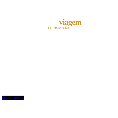
REVISTA
melhor
viagem
TURISMO 60+
A revista Melhor Viagem é a primeira publicação impressa do Brasil a falar com
o leitor 60+.
Com 13 anos de existência, nosso objetivo é divulgar e fomentar toda a cadeia
turística para o leitor sênior.
Utilizamos uma linguagem objetiva e mostramos oferta de entretenimento,
turismo, hotelaria e notícias.
Contato: redacao@mviagem.com.br
(11) 3666 5854
Quem somos
VEJA TAMBÉM