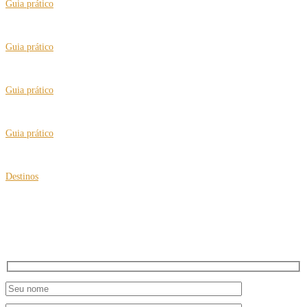
Guia prático
Brasil passa a certificar a “Cidade Amiga do Idoso”
Guia prático
Vai para Londres? Conheça os hábitos ingleses e dicas preciosas
Guia prático
“Putz, Nasci no Brasil”, teatro para rir e pensar
Guia prático
Cuidados extras para viajar sozinho
Destinos
Viagens multigeracionais com roteiros para busca de origens
NEWSLETTER