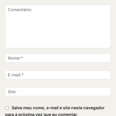
Comentário:
No
E-
ma
Sit
Salve meu nome, e-mail e site neste navegador
para a próxima vez que eu comentar.