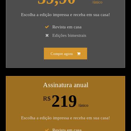
/único
Escolha a edição impressa e receba em sua casa!
Revista em casa
Edições bimestrais
Compre agora
Assinatura anual
219
R$
/único
Escolha a edição impressa e receba em sua casa!
Revista em casa