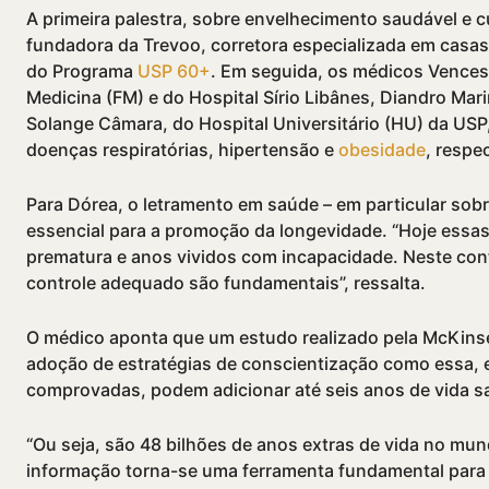
A primeira palestra, sobre envelhecimento saudável e cu
fundadora da Trevoo, corretora especializada em casas
do Programa
USP 60+
. Em seguida, os médicos Vencesl
Medicina (FM) e do Hospital Sírio Libânes, Diandro Mar
Solange Câmara, do Hospital Universitário (HU) da US
doenças respiratórias, hipertensão e
obesidade
, respe
Para Dórea, o letramento em saúde – em particular sobr
essencial para a promoção da longevidade. “Hoje essa
prematura e anos vividos com incapacidade. Neste con
controle adequado são fundamentais”, ressalta.
O médico aponta que um estudo realizado pela McKinsey
adoção de estratégias de conscientização como essa,
comprovadas, podem adicionar até seis anos de vida s
“Ou seja, são 48 bilhões de anos extras de vida no mund
informação torna-se uma ferramenta fundamental para 