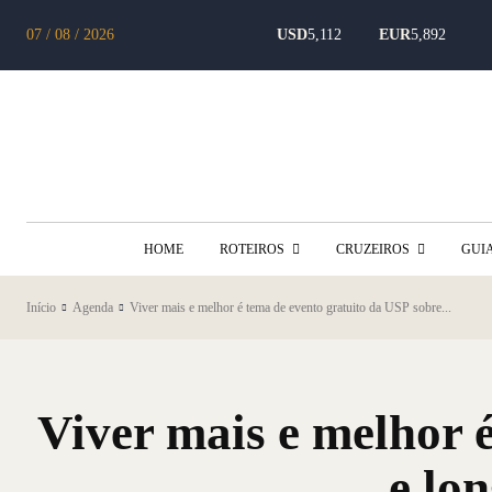
07 / 08 / 2026
USD
5,112
EUR
5,892
HOME
ROTEIROS
CRUZEIROS
GUI
Início
Agenda
Viver mais e melhor é tema de evento gratuito da USP sobre...
Viver mais e melhor 
e lo