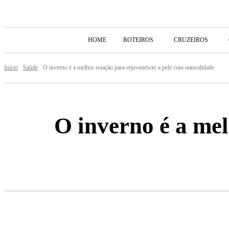
HOME
ROTEIROS
CRUZEIROS
Início
Saúde
O inverno é a melhor estação para rejuvenescer a pele com naturalidade
O inverno é a mel