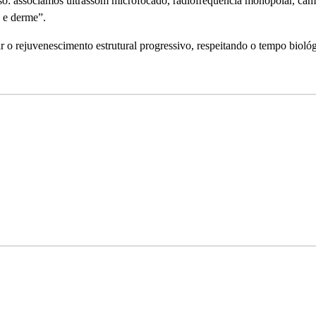
curso: associamos ultrassom microfocado, radiofrequência monopolar, ca
s e derme”.
r o rejuvenescimento estrutural progressivo, respeitando o tempo biológ
io: