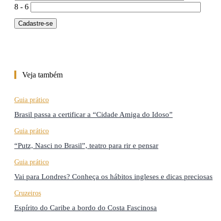
8 - 6
Veja também
Guia prático
Brasil passa a certificar a “Cidade Amiga do Idoso”
Guia prático
“Putz, Nasci no Brasil”, teatro para rir e pensar
Guia prático
Vai para Londres? Conheça os hábitos ingleses e dicas preciosas
Cruzeiros
Espírito do Caribe a bordo do Costa Fascinosa