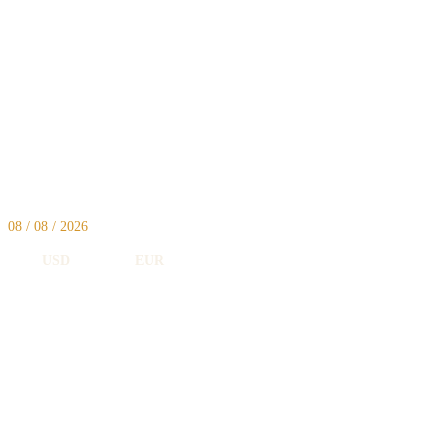
08 / 08 / 2026
USD
5,112
EUR
5,892