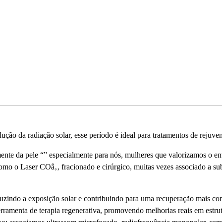
ução da radiação solar, esse perí­odo é ideal para tratamentos de rejuve
nte da pele “” especialmente para nós, mulheres que valorizamos o enve
omo o Laser COâ‚‚ fracionado e cirúrgico, muitas vezes associado a sub
uzindo a exposição solar e contribuindo para uma recuperação mais conf
ferramenta de terapia regenerativa, promovendo melhorias reais em estrut