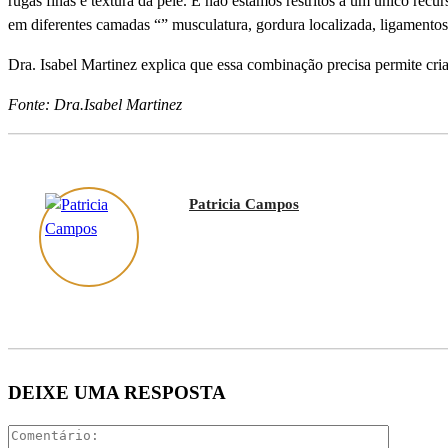
rugas finas e textura da pele. E não estamos restritos a um único re
em diferentes camadas “” musculatura, gordura localizada, ligamento
Dra. Isabel Martinez explica que essa combinação precisa permite cria
Fonte: Dra.Isabel Martinez
Patricia Campos
DEIXE UMA RESPOSTA
Comentár