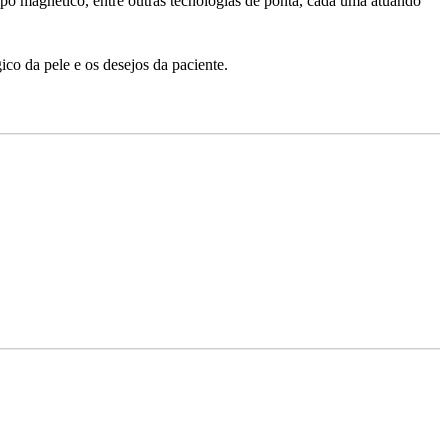
mpo magnético, entre outras tecnologias de ponta, cada uma atuando
ico da pele e os desejos da paciente.