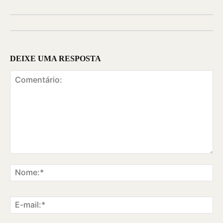
DEIXE UMA RESPOSTA
Comentário:
No
E-
ma