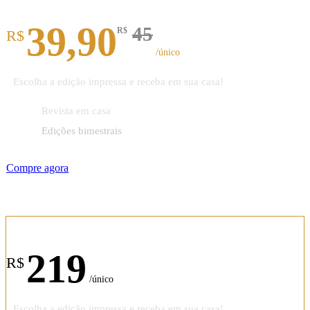
Revista impressa
39,90
45
R$
R$
/único
Escolha a edição impressa e receba em sua casa!
Revista em casa
Edições bimestrais
Compre agora
Assinatura anual
219
R$
/único
Escolha a edição impressa e receba em sua casa!