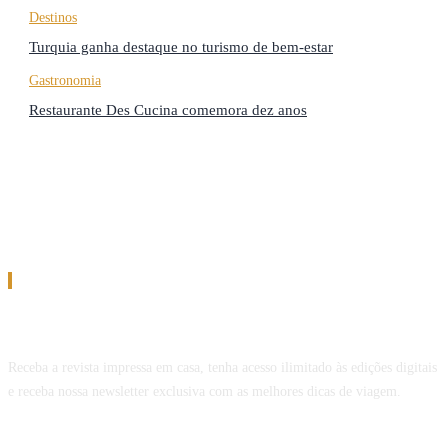
Destinos
Turquia ganha destaque no turismo de bem-estar
Gastronomia
Restaurante Des Cucina comemora dez anos
Assinatura
Assine a Revista Melhor Viagem
Receba a revista impressa em casa, tenha acesso ilimitado às edições digitais
e receba nossa newsletter exclusiva com as melhores dicas de viagem.