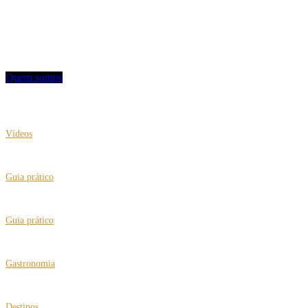
turismo, hotelaria e notícias.
Contato: redacao@mviagem.com.br
(11) 3666 5854
Quem somos
VEJA TAMBÉM
Vídeos
Clea Klouri no IV Expo Fórum de Turismo 60+
Guia prático
“Putz, Nasci no Brasil”, teatro para rir e pensar
Guia prático
Brasil passa a certificar a “Cidade Amiga do Idoso”
Gastronomia
Restaurante Des Cucina comemora dez anos
Destinos