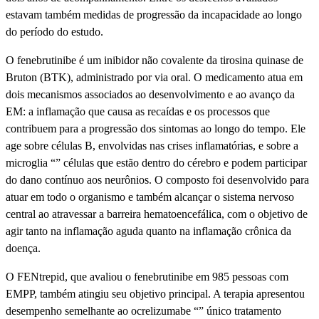
estavam também medidas de progressão da incapacidade ao longo
do perí­odo do estudo.
O fenebrutinibe é um inibidor não covalente da tirosina quinase de
Bruton (BTK), administrado por via oral. O medicamento atua em
dois mecanismos associados ao desenvolvimento e ao avanço da
EM: a inflamação que causa as recaí­das e os processos que
contribuem para a progressão dos sintomas ao longo do tempo. Ele
age sobre células B, envolvidas nas crises inflamatórias, e sobre a
microglia “” células que estão dentro do cérebro e podem participar
do dano contí­nuo aos neurônios. O composto foi desenvolvido para
atuar em todo o organismo e também alcançar o sistema nervoso
central ao atravessar a barreira hematoencefálica, com o objetivo de
agir tanto na inflamação aguda quanto na inflamação crônica da
doença.
O FENtrepid, que avaliou o fenebrutinibe em 985 pessoas com
EMPP, também atingiu seu objetivo principal. A terapia apresentou
desempenho semelhante ao ocrelizumabe “” único tratamento