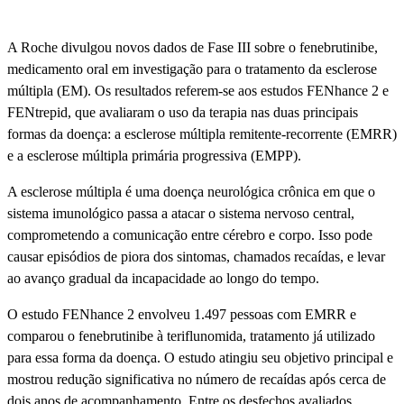
A Roche divulgou novos dados de Fase III sobre o fenebrutinibe,
medicamento oral em investigação para o tratamento da esclerose
múltipla (EM). Os resultados referem-se aos estudos FENhance 2 e
FENtrepid, que avaliaram o uso da terapia nas duas principais
formas da doença: a esclerose múltipla remitente-recorrente (EMRR)
e a esclerose múltipla primária progressiva (EMPP).
A esclerose múltipla é uma doença neurológica crônica em que o
sistema imunológico passa a atacar o sistema nervoso central,
comprometendo a comunicação entre cérebro e corpo. Isso pode
causar episódios de piora dos sintomas, chamados recaí­das, e levar
ao avanço gradual da incapacidade ao longo do tempo.
O estudo FENhance 2 envolveu 1.497 pessoas com EMRR e
comparou o fenebrutinibe à teriflunomida, tratamento já utilizado
para essa forma da doença. O estudo atingiu seu objetivo principal e
mostrou redução significativa no número de recaí­das após cerca de
dois anos de acompanhamento. Entre os desfechos avaliados