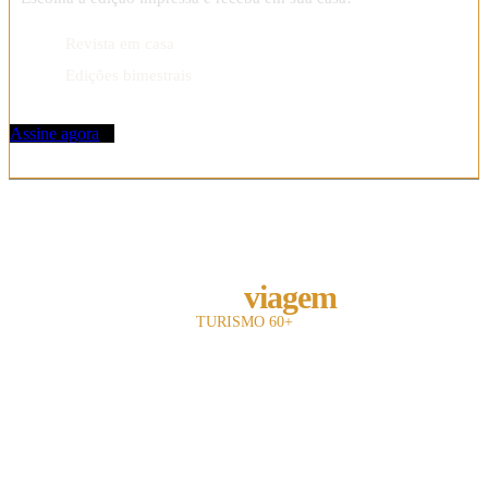
Revista em casa
Edições bimestrais
Assine agora
REVISTA
melhor
viagem
TURISMO 60+
A revista Melhor Viagem é a primeira publicação impressa do Brasil a falar com
o leitor 60+.
Com 13 anos de existência, nosso objetivo é divulgar e fomentar toda a cadeia
turística para o leitor sênior.
Utilizamos uma linguagem objetiva e mostramos oferta de entretenimento,