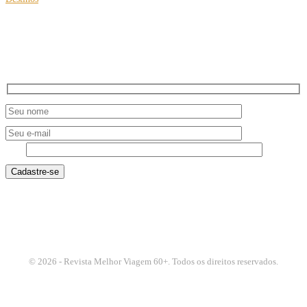
Viagens multigeracionais com roteiros para busca de origens
NEWSLETTER
3 + 5
© 2026 - Revista Melhor Viagem 60+. Todos os direitos reservados.