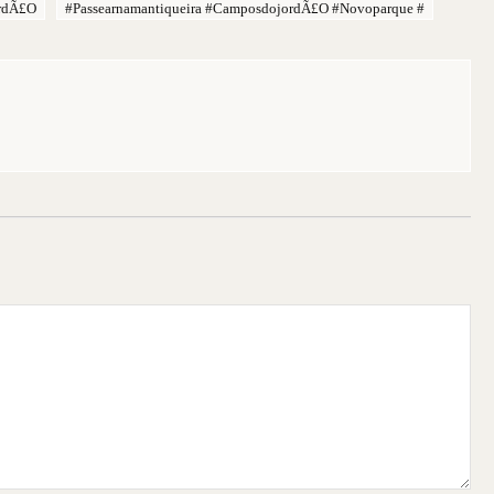
ordÃ£o
#passearnamantiqueira #camposdojordÃ£o #novoparque #