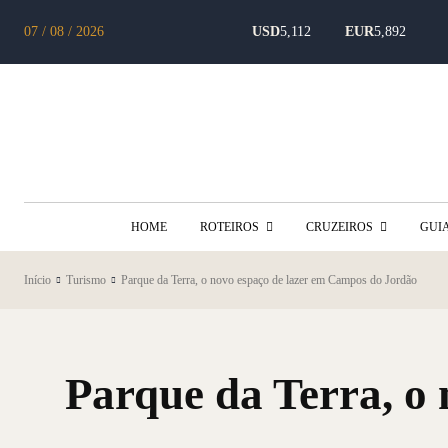
07 / 08 / 2026
USD
5,112
EUR
5,892
HOME
ROTEIROS
CRUZEIROS
GUI
Início
Turismo
Parque da Terra, o novo espaço de lazer em Campos do Jordão
Parque da Terra, o