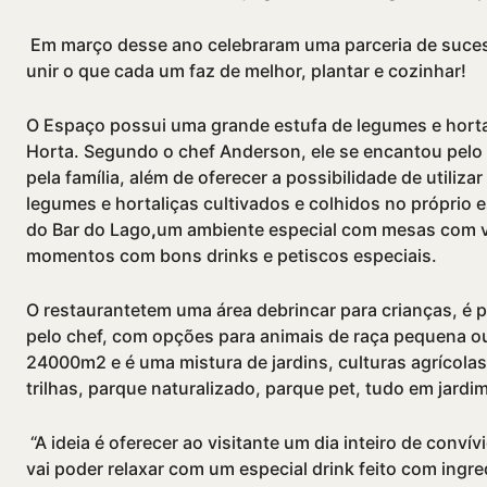
Em março desse ano celebraram uma parceria de sucess
unir o que cada um faz de melhor, plantar e cozinhar!
O Espaço possui uma grande estufa de legumes e horta
Horta. Segundo o chef Anderson, ele se encantou pelo l
pela famí­lia, além de oferecer a possibilidade de utiliz
legumes e hortaliças cultivados e colhidos no próprio
do Bar do Lago
,
um ambiente especial com mesas com vi
momentos com bons drinks e petiscos especiais.
O restaurantetem uma área debrincar para crianças, é p
pelo chef, com opções para animais de raça pequena o
24000m2 e é uma mistura de jardins, culturas agrí­cola
trilhas, parque naturalizado, parque pet, tudo em jard
“A ideia é oferecer ao visitante um dia inteiro de conví
vai poder relaxar com um especial drink feito com ingre