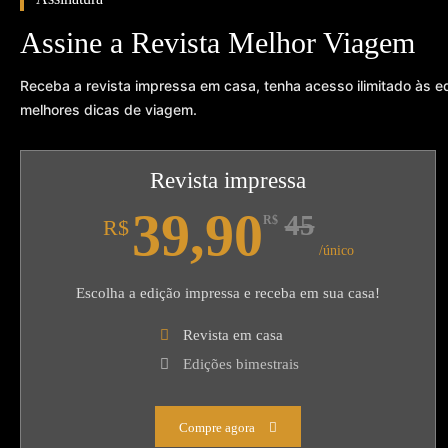
Assine a Revista Melhor Viagem
Receba a revista impressa em casa, tenha acesso ilimitado às e
melhores dicas de viagem.
Revista impressa
39,90
45
R$
R$
/único
Escolha a edição impressa e receba em sua casa!
Revista em casa
Edições bimestrais
Compre agora