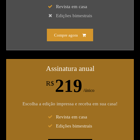
Revista em casa
Edições bimestrais
Compre agora
Assinatura anual
219
R$
/único
Escolha a edição impressa e receba em sua casa!
Revista em casa
Edições bimestrais