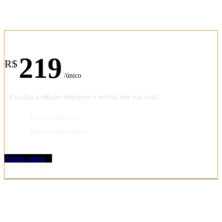
Assinatura anual
219
R$
/único
Escolha a edição impressa e receba em sua casa!
Revista em casa
Edições bimestrais
Assine agora
REVISTA