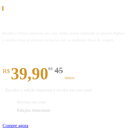
Assinatura
Assine a Revista Melhor Viagem
Receba a revista impressa em casa, tenha acesso ilimitado às edições digitais
e receba nossa newsletter exclusiva com as melhores dicas de viagem.
Revista impressa
39,90
45
R$
R$
/único
Escolha a edição impressa e receba em sua casa!
Revista em casa
Edições bimestrais
Compre agora