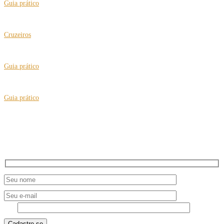
Guia prático
Brasil passa a certificar a “Cidade Amiga do Idoso”
Cruzeiros
Espírito do Caribe a bordo do Costa Fascinosa
Guia prático
“Putz, Nasci no Brasil”, teatro para rir e pensar
Guia prático
Vai para Londres? Conheça os hábitos ingleses e dicas preciosas
NEWSLETTER
7 - 2