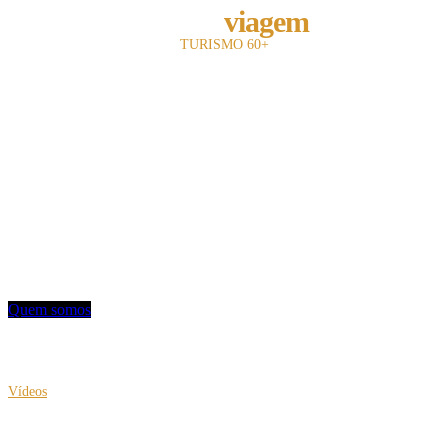
melhor
viagem
TURISMO 60+
A revista Melhor Viagem é a primeira publicação impressa do Brasil a falar com
o leitor 60+.
Com 13 anos de existência, nosso objetivo é divulgar e fomentar toda a cadeia
turística para o leitor sênior.
Utilizamos uma linguagem objetiva e mostramos oferta de entretenimento,
turismo, hotelaria e notícias.
Contato: redacao@mviagem.com.br
(11) 3666 5854
Quem somos
VEJA TAMBÉM
Vídeos
Clea Klouri no IV Expo Fórum de Turismo 60+