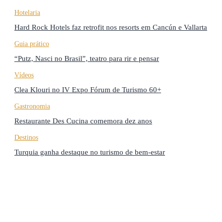
Hotelaria
Hard Rock Hotels faz retrofit nos resorts em Cancún e Vallarta
Guia prático
“Putz, Nasci no Brasil”, teatro para rir e pensar
Vídeos
Clea Klouri no IV Expo Fórum de Turismo 60+
Gastronomia
Restaurante Des Cucina comemora dez anos
Destinos
Turquia ganha destaque no turismo de bem-estar