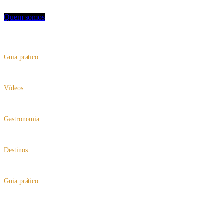
Quem somos
VEJA TAMBÉM
Guia prático
“Tradutor” no celular para facilitar sua viagem
Vídeos
Clea Klouri no IV Expo Fórum de Turismo 60+
Gastronomia
Restaurante Des Cucina comemora dez anos
Destinos
Viagens multigeracionais com roteiros para busca de origens
Guia prático
Vai para Londres? Conheça os hábitos ingleses e dicas preciosas