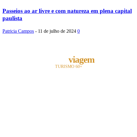
Passeios ao ar livre e com natureza em plena capital
paulista
Patricia Campos
-
11 de julho de 2024
0
REVISTA
melhor
viagem
TURISMO 60+
A revista Melhor Viagem é a primeira publicação impressa do Brasil a falar com
o leitor 60+.
Com +15 anos de existência, nosso objetivo é divulgar e fomentar toda a cadeia
turística para o leitor sênior.
Utilizamos uma linguagem objetiva e mostramos oferta de entretenimento,
turismo, hotelaria e notícias.
Contato: redacao@mviagem.com.br
(11) 9 4540-6230