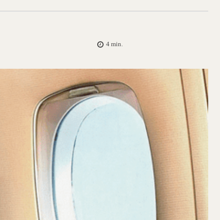
4
min.