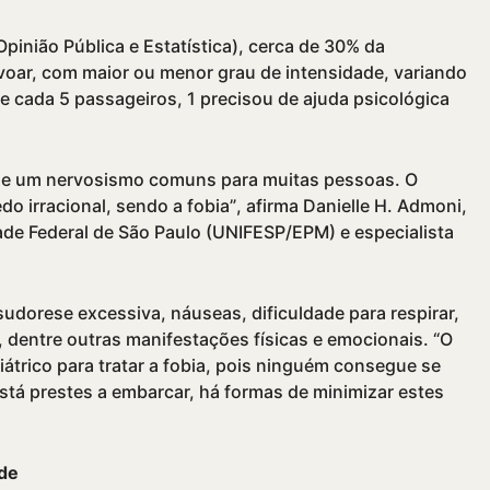
pinião Pública e Estatí­stica), cerca de 30% da
voar, com maior ou menor grau de intensidade, variando
de cada 5 passageiros, 1 precisou de ajuda psicológica
ão e um nervosismo comuns para muitas pessoas. O
o irracional, sendo a fobia”, afirma Danielle H. Admoni,
dade Federal de São Paulo (UNIFESP/EPM) e especialista
dorese excessiva, náuseas, dificuldade para respirar,
, dentre outras manifestações fí­sicas e emocionais. “O
átrico para tratar a fobia, pois ninguém consegue se
 está prestes a embarcar, há formas de minimizar estes
ade