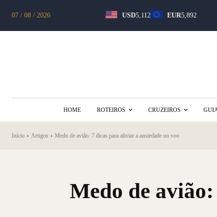
07 / 08 / 2026
USD
5,112
EUR
5,892
HOME
ROTEIROS
CRUZEIROS
GUI
Início
Artigos
Medo de avião: 7 dicas para aliviar a ansiedade no voo
Medo de avião: 