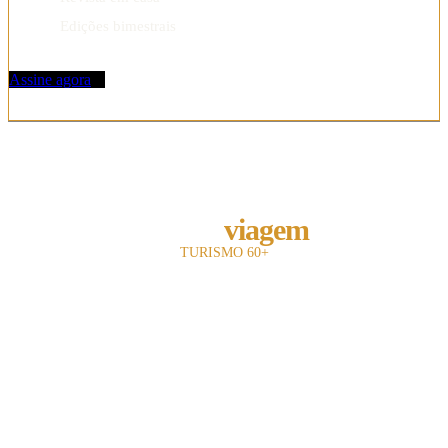
Edições bimestrais
Assine agora
REVISTA
melhor
viagem
TURISMO 60+
A revista Melhor Viagem é a primeira publicação impressa do Brasil a falar com
o leitor 60+.
Com 13 anos de existência, nosso objetivo é divulgar e fomentar toda a cadeia
turística para o leitor sênior.
Utilizamos uma linguagem objetiva e mostramos oferta de entretenimento,
turismo, hotelaria e notícias.