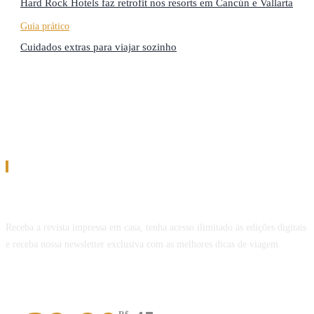
Hard Rock Hotels faz retrofit nos resorts em Cancún e Vallarta
Guia prático
Cuidados extras para viajar sozinho
Assinatura
Assine a Revista Melhor Viagem
Receba a revista impressa em casa, tenha acesso ilimitado às edições digitais
e receba nossa newsletter exclusiva com as melhores dicas de viagem.
Revista impressa