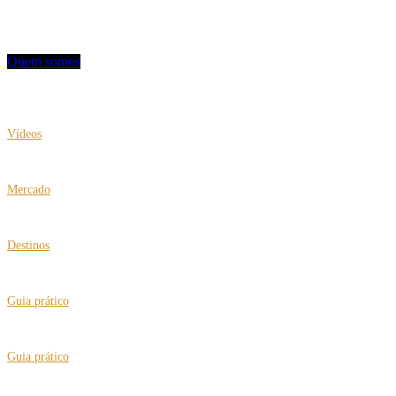
Contato: redacao@mviagem.com.br
(11) 3666 5854
Quem somos
VEJA TAMBÉM
Vídeos
Clea Klouri no IV Expo Fórum de Turismo 60+
Mercado
Mais conforto com a United Airlines
Destinos
Turquia ganha destaque no turismo de bem-estar
Guia prático
“Putz, Nasci no Brasil”, teatro para rir e pensar
Guia prático
Cuidados extras para viajar sozinho