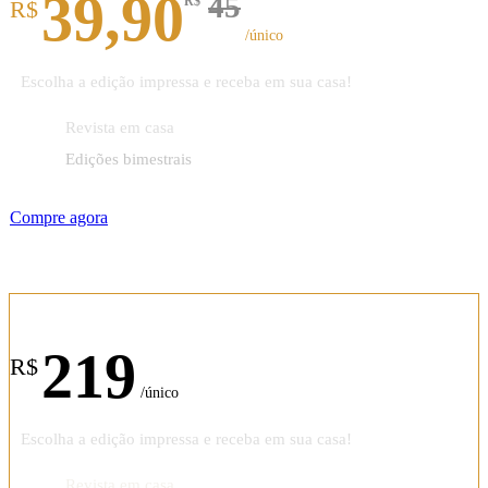
39,90
45
R$
R$
/único
Escolha a edição impressa e receba em sua casa!
Revista em casa
Edições bimestrais
Compre agora
Assinatura anual
219
R$
/único
Escolha a edição impressa e receba em sua casa!
Revista em casa