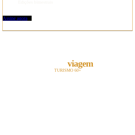
Edições bimestrais
Assine agora
REVISTA
melhor
viagem
TURISMO 60+
A revista Melhor Viagem é a primeira publicação impressa do Brasil a falar com
o leitor 60+.
Com 13 anos de existência, nosso objetivo é divulgar e fomentar toda a cadeia
turística para o leitor sênior.
Utilizamos uma linguagem objetiva e mostramos oferta de entretenimento,
turismo, hotelaria e notícias.
Contato: redacao@mviagem.com.br