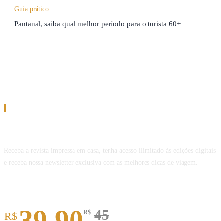
Guia prático
Pantanal, saiba qual melhor período para o turista 60+
Assinatura
Assine a Revista Melhor Viagem
Receba a revista impressa em casa, tenha acesso ilimitado às edições digitais
e receba nossa newsletter exclusiva com as melhores dicas de viagem.
Revista impressa
39,90
45
R$
R$