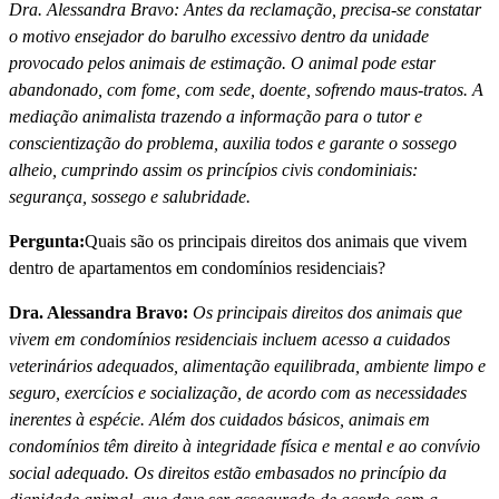
Dra. Alessandra Bravo: Antes da reclamação, precisa-se constatar
o motivo ensejador do barulho excessivo dentro da unidade
provocado pelos animais de estimação. O animal pode estar
abandonado, com fome, com sede, doente, sofrendo maus-tratos. A
mediação animalista trazendo a informação para o tutor e
conscientização do problema, auxilia todos e garante o sossego
alheio, cumprindo assim os princí­pios civis condominiais:
segurança, sossego e salubridade.
Pergunta:
Quais são os principais direitos dos animais que vivem
dentro de apartamentos em condomí­nios residenciais?
Dra. Alessandra Bravo:
Os principais direitos dos animais que
vivem em condomí­nios residenciais incluem acesso a cuidados
veterinários adequados, alimentação equilibrada, ambiente limpo e
seguro, exercí­cios e socialização, de acordo com as necessidades
inerentes à espécie. Além dos cuidados básicos, animais em
condomí­nios têm direito à integridade fí­sica e mental e ao conví­vio
social adequado. Os direitos estão embasados no princí­pio da