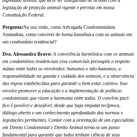
dignidade animal, que deve ser assegurado de acordo com a
legislação de proteção animal vigente e previsto em nossa
Constituição Federal.
Pergunta:
Na sua visão, como Advogada Condominialista
Animalista, como conviver de forma harmônica com os animais em
um condomí­nio residencial?
Dra. Alessandra Bravo:
A convivência harmônica com os animais
em condomí­nios residenciais e/ou comerciais pressupõe o respeito
mútuo entre todos os envolvidos: humanos e não-humanos, a
responsabilidade na guarda e cuidado dos animais, e a observãncia
das regras estabelecidas para garantir o bem-estar coletivo. Isso
envolve promover a educação e a implementação de polí­ticas
condominiais que visem a harmonia entre todos. O conví­vio pací­
fico é possí­vel e desejável, desde que haja empatia recí­proca,
diálogo aberto e um conhecimento aprofundado das normas e
legislações pertinentes. Contar com a orientação de um especialista
em Direito Condominial e Direito Animal torna-se um passo
fundamental para garantir que todos tenham ciência de seus