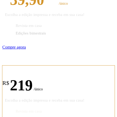
/único
Escolha a edição impressa e receba em sua casa!
Revista em casa
Edições bimestrais
Compre agora
Assinatura anual
219
R$
/único
Escolha a edição impressa e receba em sua casa!
Revista em casa