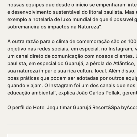
nossas equipes que desde o iní­cio se empenharam in
e desenvolvimento sustentável do litoral paulista. Mas
exemplo a hotelaria de luxo mundial de que é possí­vel
sobremaneira os impactos na Natureza”.
A outra razão para o clima de comemoração são os 100 
objetivo nas redes sociais, em especial, no Instagram, 
um canal direto de comunicação com nossos clientes. U
paulista, em especial do Guarujá, a pérola do Atlãntico,
sua natureza í­mpar e sua rica cultura local. Além diss
boas práticas que podem ser adotadas por outros equip
quando viajam. O Instagram foi um dos canais que nos
educação ambiental”, explica João Carlos Pollak, gerent
O perfil do Hotel Jequitimar Guarujá Resort&Spa byAcco