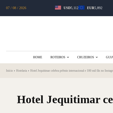
07 / 08 / 2026
USD
5,112
EUR
5,892
HOME
ROTEIROS
CRUZEIROS
GUI
Início
Hotelaria
Hotel Jequitimar celebra prêmio internacional e 100 mil fãs no Instag
Hotel Jequitimar ce