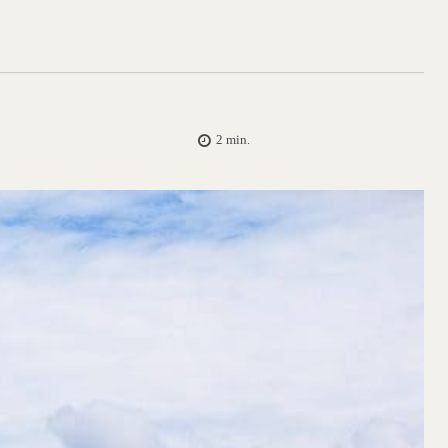
2
min.