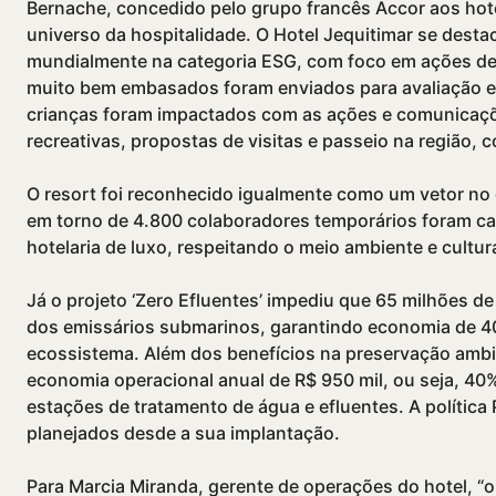
Bernache, concedido pelo grupo francês Accor aos hotéi
universo da hospitalidade. O Hotel Jequitimar se dest
mundialmente na categoria ESG, com foco em ações de 
muito bem embasados foram enviados para avaliação e
crianças foram impactados com as ações e comunicaçõ
recreativas, propostas de visitas e passeio na região, 
O resort foi reconhecido igualmente como um vetor no
em torno de 4.800 colaboradores temporários foram ca
hotelaria de luxo, respeitando o meio ambiente e cultura
Já o projeto ‘Zero Efluentes’ impediu que 65 milhões de
dos emissários submarinos, garantindo economia de 40 
ecossistema. Além dos benefí­cios na preservação ambie
economia operacional anual de R$ 950 mil, ou seja, 40%
estações de tratamento de água e efluentes. A polí­tic
planejados desde a sua implantação.
Para Marcia Miranda, gerente de operações do hotel, “o