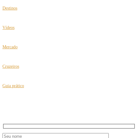
Destinos
Turquia ganha destaque no turismo de bem-estar
Vídeos
Clea Klouri no IV Expo Fórum de Turismo 60+
Mercado
Mais conforto com a United Airlines
Cruzeiros
Espírito do Caribe a bordo do Costa Fascinosa
Guia prático
“Putz, Nasci no Brasil”, teatro para rir e pensar
NEWSLETTER