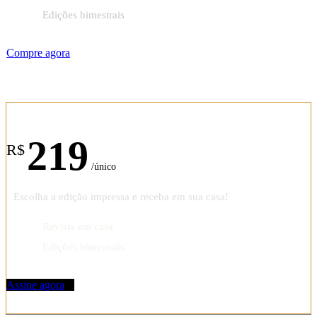
Edições bimestrais
Compre agora
Assinatura anual
219
R$
/único
Escolha a edição impressa e receba em sua casa!
Revista em casa
Edições bimestrais
Assine agora