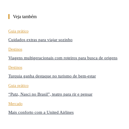
Veja também
Guia prático
Cuidados extras para viajar sozinho
Destinos
Viagens multigeracionais com roteiros para busca de origens
Destinos
Turquia ganha destaque no turismo de bem-estar
Guia prático
“Putz, Nasci no Brasil”, teatro para rir e pensar
Mercado
Mais conforto com a United Airlines