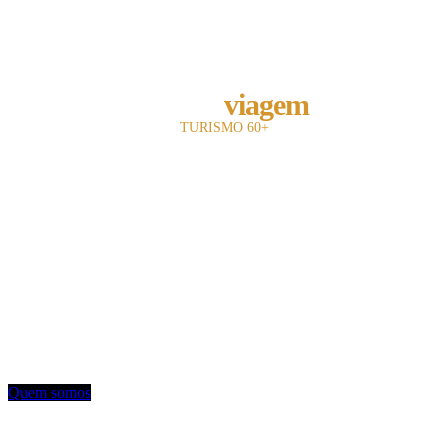
REVISTA
melhor
viagem
TURISMO 60+
A revista Melhor Viagem é a primeira publicação impressa do Brasil a falar com
o leitor 60+.
Com 13 anos de existência, nosso objetivo é divulgar e fomentar toda a cadeia
turística para o leitor sênior.
Utilizamos uma linguagem objetiva e mostramos oferta de entretenimento,
turismo, hotelaria e notícias.
Contato: redacao@mviagem.com.br
(11) 3666 5854
Quem somos
VEJA TAMBÉM