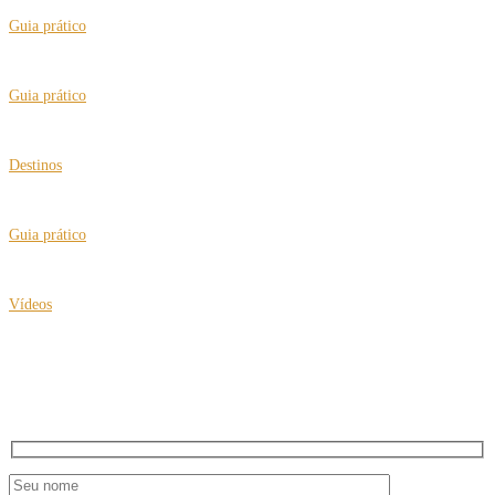
Guia prático
Pantanal, saiba qual melhor período para o turista 60+
Guia prático
Cuidados extras para viajar sozinho
Destinos
Viagens multigeracionais com roteiros para busca de origens
Guia prático
Brasil passa a certificar a “Cidade Amiga do Idoso”
Vídeos
Clea Klouri no IV Expo Fórum de Turismo 60+
NEWSLETTER