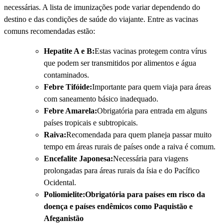
necessárias. A lista de imunizações pode variar dependendo do
destino e das condições de saúde do viajante. Entre as vacinas
comuns recomendadas estão:
Hepatite A e B:
Estas vacinas protegem contra ví­rus
que podem ser transmitidos por alimentos e água
contaminados.
Febre Tifóide:
Importante para quem viaja para áreas
com saneamento básico inadequado.
Febre Amarela:
Obrigatória para entrada em alguns
paí­ses tropicais e subtropicais.
Raiva:
Recomendada para quem planeja passar muito
tempo em áreas rurais de paí­ses onde a raiva é comum.
Encefalite Japonesa:
Necessária para viagens
prolongadas para áreas rurais da ísia e do Pací­fico
Ocidental.
Poliomielite:Obrigatória para paí­ses em risco da
doença e paí­ses endêmicos como Paquistão e
Afeganistão