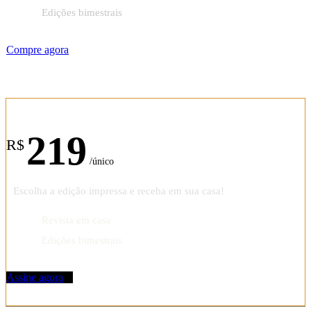
Edições bimestrais
Compre agora
Assinatura anual
219
R$
/único
Escolha a edição impressa e receba em sua casa!
Revista em casa
Edições bimestrais
Assine agora