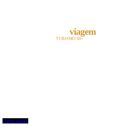
REVISTA
melhor
viagem
TURISMO 60+
A revista Melhor Viagem é a primeira publicação impressa do Brasil a falar com
o leitor 60+.
Com 13 anos de existência, nosso objetivo é divulgar e fomentar toda a cadeia
turística para o leitor sênior.
Utilizamos uma linguagem objetiva e mostramos oferta de entretenimento,
turismo, hotelaria e notícias.
Contato: redacao@mviagem.com.br
(11) 3666 5854
Quem somos
VEJA TAMBÉM