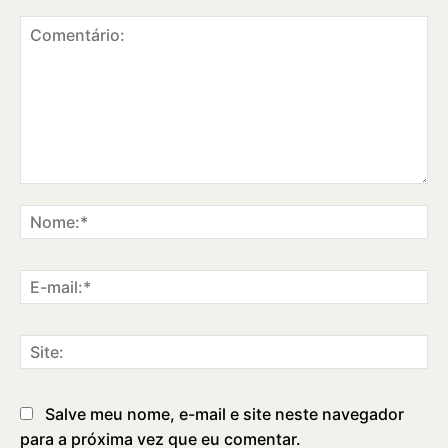
Comentário:
No
E-
ma
Sit
Salve meu nome, e-mail e site neste navegador
para a próxima vez que eu comentar.