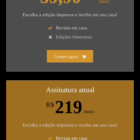
/único
Escolha a edição impressa e receba em sua casa!
Revista em casa
Edições bimestrais
Compre agora
Assinatura anual
219
R$
/único
Escolha a edição impressa e receba em sua casa!
Revista em casa