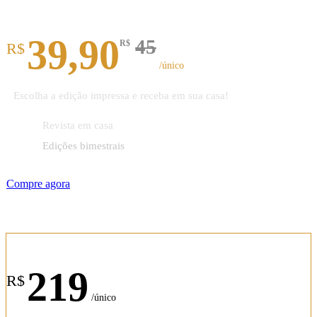
Revista impressa
39,90
45
R$
R$
/único
Escolha a edição impressa e receba em sua casa!
Revista em casa
Edições bimestrais
Compre agora
Assinatura anual
219
R$
/único