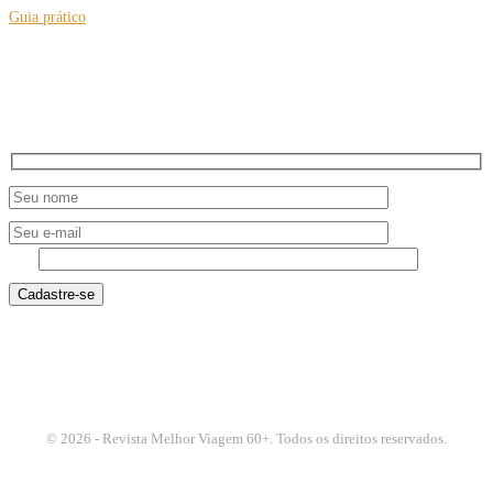
Guia prático
Vinho e suco de uva de graça em São Roque
NEWSLETTER
6 - 3
© 2026 - Revista Melhor Viagem 60+. Todos os direitos reservados.