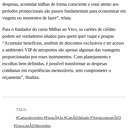
despesas, acumular milhas de forma consciente e estar atento aos
perí­odos promocionais são passos fundamentais para economizar em
viagens ou momentos de lazer”, relata.
Para o fundador do curso Milhas ao Vivo, os cartões de crédito
podem ser verdadeiros aliados para quem quer viajar e poupar.
“Acumular benefí­cios, usufruir de descontos exclusivos e ter acesso
a ambientes VIP de aeroportos são apenas algumas das vantagens
proporcionadas por esses instrumentos. Com planejamento e
escolhas bem definidas, é possí­vel transformar as despesas
cotidianas em experiências memoráveis, sem comprometer o
orçamento”, finaliza.
TAGS:
#cartaodecredito #finanÃ§as #cartÃ£oaliado #viajarcomcartÃ£o
#useocartÃ£odecredito