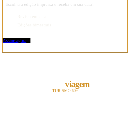
Escolha a edição impressa e receba em sua casa!
Revista em casa
Edições bimestrais
Assine agora
REVISTA
melhor
viagem
TURISMO 60+
A revista Melhor Viagem é a primeira publicação impressa do Brasil a falar com
o leitor 60+.
Com 13 anos de existência, nosso objetivo é divulgar e fomentar toda a cadeia
turística para o leitor sênior.