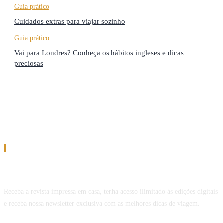
Guia prático
Cuidados extras para viajar sozinho
Guia prático
Vai para Londres? Conheça os hábitos ingleses e dicas
preciosas
Assinatura
Assine a Revista Melhor Viagem
Receba a revista impressa em casa, tenha acesso ilimitado às edições digitais
e receba nossa newsletter exclusiva com as melhores dicas de viagem.