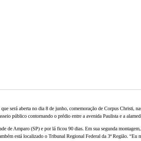
que será aberta no dia 8 de junho, comemoração de Corpus Christi, nas
asseio público contornando o prédio entre a avenida Paulista e a alam
dade de Amparo (SP) e por lá ficou 90 dias. Em sua segunda montagem, pe
bém está localizado o Tribunal Regional Federal da 3ª Região. “Eu me 