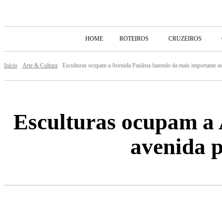
HOME
ROTEIROS
CRUZEIROS
Início
Arte & Cultura
Esculturas ocupam a Avenida Paulista fazendo da mais importante av
Esculturas ocupam a 
avenida p