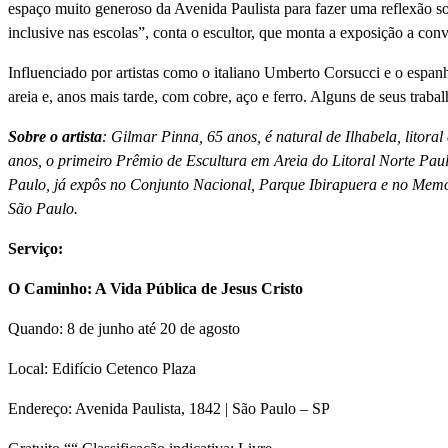
espaço muito generoso da Avenida Paulista para fazer uma reflexão so
inclusive nas escolas”, conta o escultor, que monta a exposição a con
Influenciado por artistas como o italiano Umberto Corsucci e o esp
areia e, anos mais tarde, com cobre, aço e ferro. Alguns de seus tra
Sobre o artista
: Gilmar Pinna, 65 anos, é natural de Ilhabela, litor
anos, o primeiro Prêmio de Escultura em Areia do Litoral Norte Pau
Paulo, já expôs no Conjunto Nacional, Parque Ibirapuera e no Memo
São Paulo.
Serviço:
O Caminho: A Vida Pública de Jesus Cristo
Quando: 8 de junho até 20 de agosto
Local: Edifí­cio Cetenco Plaza
Endereço: Avenida Paulista, 1842 | São Paulo – SP