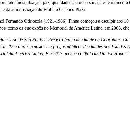
bre tolerãncia, doação, paz, qualidades tão necessárias neste momento 
vite da administração do Edifí­cio Cetenco Plaza.
anhol Fernando Odriozola (1921-1986), Pinna começou a esculpir aos 1
balhos, como os que expôs no Memorial da América Latina, em 2006, che
al do estado de São Paulo e vive e trabalha na cidade de Guarulhos. C
lista. Tem obras expostas em praças públicas de cidades dos Estados
rial da América Latina. Em 2013, recebeu o tí­tulo de Doutor Honor