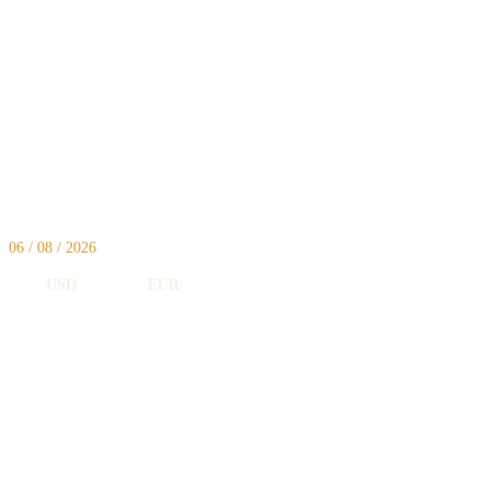
06 / 08 / 2026
USD
5,118
EUR
5,897