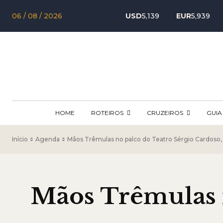
06 / 08 / 2026
USD
5,139
EUR
5,939
HOME
ROTEIROS
CRUZEIROS
GUIA
Início
Agenda
Mãos Trêmulas no palco do Teatro Sérgio Cardoso
Mãos Trêmulas n