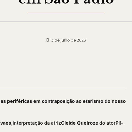
3 de julho de 2023
sas periféricas em contraposição ao etarismo do nosso
ovaes,
interpretação da atriz
Cleide Queiroz
e do ator
Plí­