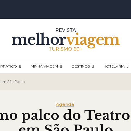
REVISTA
melhor
viagem
TURISMO 60+
 PRÁTICO
MINHA VIAGEM
DESTINOS
HOTELARIA
, em São Paulo
Agenda
o palco do Teatro
em São Paulo