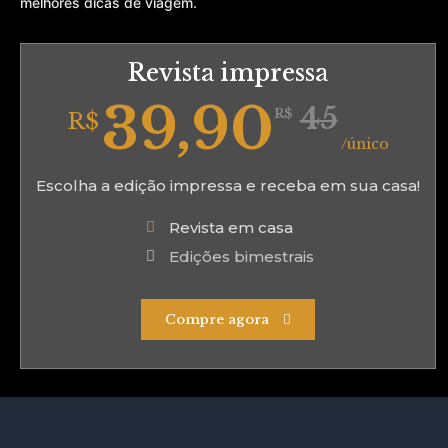
melhores dicas de viagem.
Revista impressa
39,90
45
R$
R$
/único
Escolha a edição impressa e receba em sua casa!
Revista em casa
Edições bimestrais
Compre agora