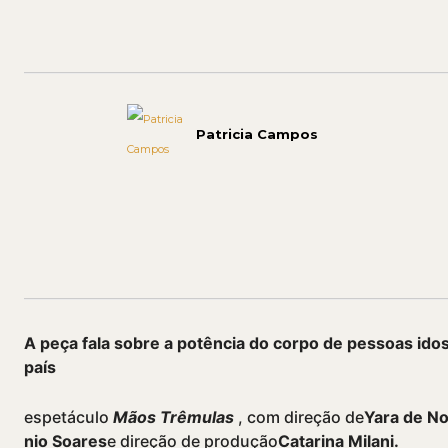
Patricia Campos
Compartilhado
A peça fala sobre
a potência do corpo de pessoas ido
paí­s
espetáculo
Mãos Trêmulas
, com direção de
Yara de N
nio Soares
e direção de produção
Catarina Milani.