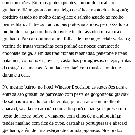
com camarões. Entre os pratos quentes, lombo de bacalhau
grelhado; filé mignon com manteiga de sálvia; risoto de alho-poró;
cordeiro assado ao molho demi-glace e salmão assado ao molho
beurre blanc. Entre os tradicionais pratos natalinos, peru assado ao
molho de laranja com fios de ovos e tender assado com abacaxi
grelhado. Para a sobremesa, mil folhas de morango; eclair variadas;
verrine de frutas vermelhas com praliné de nozes; entremet de
chocolate belga, além das tradicionais rabanadas, panetone e itens
natalinos, como nozes, avelãs, castanhas portuguesas, cerejas, frutas
da estação e ameixas. A unidade contará com música ambiente
durante a ceia.
No mesmo bairro, no hotel Windsor Excelsior, as sugestões para a
entrada são grissini de parmesão com pasta de gorgonzola; gravlax
de salmão marinado com beterraba; peru assado com molho de
abacaxi; salada de camarão com alho-poró e manga; caprese com
pesto de nozes; polvo a vinagrete com chips de mandioquinha;
tender natalino com fios de ovos, castanhas portuguesas e abacaxi
grelhado, além de uma estação de comida japonesa. Nos pratos