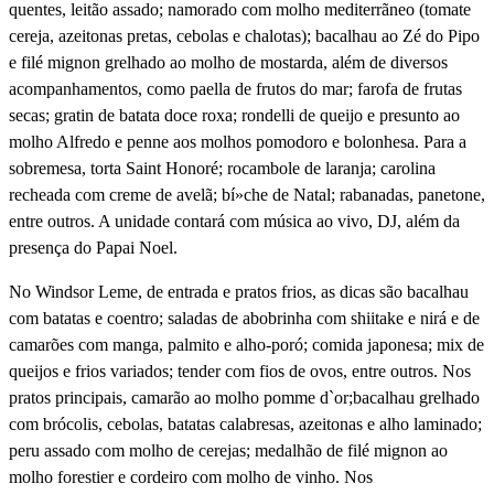
quentes, leitão assado; namorado com molho mediterrãneo (tomate
cereja, azeitonas pretas, cebolas e chalotas); bacalhau ao Zé do Pipo
e filé mignon grelhado ao molho de mostarda, além de diversos
acompanhamentos, como paella de frutos do mar; farofa de frutas
secas; gratin de batata doce roxa; rondelli de queijo e presunto ao
molho Alfredo e penne aos molhos pomodoro e bolonhesa. Para a
sobremesa, torta Saint Honoré; rocambole de laranja; carolina
recheada com creme de avelã; bí»che de Natal; rabanadas, panetone,
entre outros. A unidade contará com música ao vivo, DJ, além da
presença do Papai Noel.
No Windsor Leme, de entrada e pratos frios, as dicas são bacalhau
com batatas e coentro; saladas de abobrinha com shiitake e nirá e de
camarões com manga, palmito e alho-poró; comida japonesa; mix de
queijos e frios variados; tender com fios de ovos, entre outros. Nos
pratos principais, camarão ao molho pomme d`or;bacalhau grelhado
com brócolis, cebolas, batatas calabresas, azeitonas e alho laminado;
peru assado com molho de cerejas; medalhão de filé mignon ao
molho forestier e cordeiro com molho de vinho. Nos