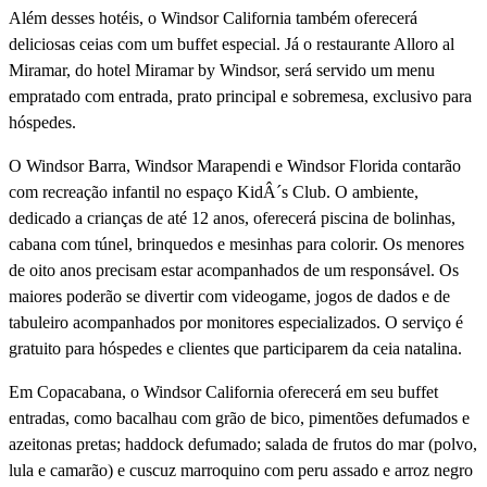
Além desses hotéis, o Windsor California também oferecerá
deliciosas ceias com um buffet especial. Já o restaurante Alloro al
Miramar, do hotel Miramar by Windsor, será servido um menu
empratado com entrada, prato principal e sobremesa, exclusivo para
hóspedes.
O Windsor Barra, Windsor Marapendi e Windsor Florida contarão
com recreação infantil no espaço KidÂ´s Club. O ambiente,
dedicado a crianças de até 12 anos, oferecerá piscina de bolinhas,
cabana com túnel, brinquedos e mesinhas para colorir. Os menores
de oito anos precisam estar acompanhados de um responsável. Os
maiores poderão se divertir com videogame, jogos de dados e de
tabuleiro acompanhados por monitores especializados. O serviço é
gratuito para hóspedes e clientes que participarem da ceia natalina.
Em Copacabana, o Windsor California oferecerá em seu buffet
entradas, como bacalhau com grão de bico, pimentões defumados e
azeitonas pretas; haddock defumado; salada de frutos do mar (polvo,
lula e camarão) e cuscuz marroquino com peru assado e arroz negro