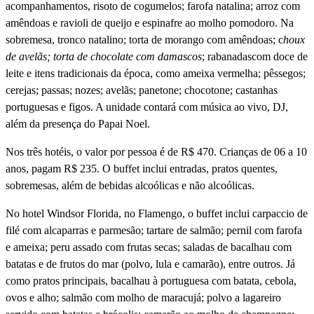
acompanhamentos, risoto de cogumelos; farofa natalina; arroz com
amêndoas e ravioli de queijo e espinafre ao molho pomodoro. Na
sobremesa, tronco natalino; torta de morango com amêndoas; c
houx
de avelãs; torta de chocolate com damascos
; rabanadascom doce de
leite e itens tradicionais da época, como ameixa vermelha; pêssegos;
cerejas; passas; nozes; avelãs; panetone; chocotone; castanhas
portuguesas e figos. A unidade contará com música ao vivo, DJ,
além da presença do Papai Noel.
Nos três hotéis, o valor por pessoa é de R$ 470. Crianças de 06 a 10
anos, pagam R$ 235. O buffet inclui entradas, pratos quentes,
sobremesas, além de bebidas alcoólicas e não alcoólicas.
No hotel Windsor Florida, no Flamengo, o buffet inclui carpaccio de
filé com alcaparras e parmesão; tartare de salmão; pernil com farofa
e ameixa; peru assado com frutas secas; saladas de bacalhau com
batatas e de frutos do mar (polvo, lula e camarão), entre outros. Já
como pratos principais, bacalhau à portuguesa com batata, cebola,
ovos e alho; salmão com molho de maracujá; polvo a lagareiro