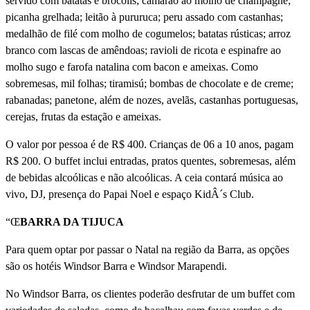
servido com batatas e brócolis; camarão ao molho de champagne;
picanha grelhada; leitão à pururuca; peru assado com castanhas;
medalhão de filé com molho de cogumelos; batatas rústicas; arroz
branco com lascas de amêndoas; ravioli de ricota e espinafre ao
molho sugo e farofa natalina com bacon e ameixas. Como
sobremesas, mil folhas; tiramisú; bombas de chocolate e de creme;
rabanadas; panetone, além de nozes, avelãs, castanhas portuguesas,
cerejas, frutas da estação e ameixas.
O valor por pessoa é de R$ 400. Crianças de 06 a 10 anos, pagam
R$ 200. O buffet inclui entradas, pratos quentes, sobremesas, além
de bebidas alcoólicas e não alcoólicas. A ceia contará música ao
vivo, DJ, presença do Papai Noel e espaço KidÂ´s Club.
“Œ
BARRA DA TIJUCA
Para quem optar por passar o Natal na região da Barra, as opções
são os hotéis Windsor Barra e Windsor Marapendi.
No Windsor Barra, os clientes poderão desfrutar de um buffet com