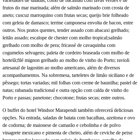
variedades de saladas, como de bacalhau com favas verdes e de
frutos do mar marinada; além de salmão marinado com crosta de
aneto; cuscuz marroquino com frutas secas; queijo brie folheado
com geleia de damasco; terrine camponesa envolta de bacon, entre
outros. Nos pratos quentes, tender assado com abacaxi grelhado;
leitão assado; escalope de chester com molho tropical;salmão
grelhado com molho de pera; fricassé de cavaquinha com
cogumelos selvagens; paleta de cordeiro braseada com molho de
hortelã;filé mignon grelhado ao molho de vinho do Porto; ravioli
artesanal de lagostim ao molho americano, além de diversos
acompanhamentos. Na sobremesa, tarteletes de limão siciliano e de
pêssego; tortas variadas; mil folhas com creme de baunilha; pastel de
natas; rabanada tradicional e outra opção com calda de vinho do
Porto e passas; panetone; chocotone; frutas secas; entre outros.
O buffet do hotel Windsor Marapendi também oferecerá deliciosas
opções. Na entrada, saladas de batata com bacalhau, azeitona e ovo
de codorna; de maionese de camarão e cebolinha e de polvo
vinagrete mexicano e pimenta de cheiro, além de ceviche de peixe