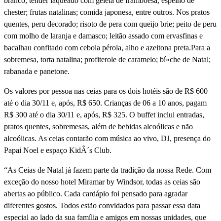
branco; tender laqueado com geleia de framboesa, espelho de
chester; frutas natalinas; comida japonesa, entre outros. Nos pratos
quentes, peru decorado; risoto de pera com queijo brie; peito de peru
com molho de laranja e damasco; leitão assado com ervasfinas e
bacalhau confitado com cebola pérola, alho e azeitona preta.Para a
sobremesa, torta natalina; profiterole de caramelo; bí»che de Natal;
rabanada e panetone.
Os valores por pessoa nas ceias para os dois hotéis são de R$ 600
até o dia 30/11 e, após, R$ 650. Crianças de 06 a 10 anos, pagam
R$ 300 até o dia 30/11 e, após, R$ 325. O buffet inclui entradas,
pratos quentes, sobremesas, além de bebidas alcoólicas e não
alcoólicas. As ceias contarão com música ao vivo, DJ, presença do
Papai Noel e espaço KidÂ´s Club.
“As Ceias de Natal já fazem parte da tradição da nossa Rede. Com
exceção do nosso hotel Miramar by Windsor, todas as ceias são
abertas ao público. Cada cardápio foi pensado para agradar
diferentes gostos. Todos estão convidados para passar essa data
especial ao lado da sua famí­lia e amigos em nossas unidades, que