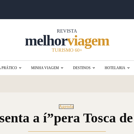
REVISTA
melhor
viagem
TURISMO 60+
A PRÁTICO
MINHA VIAGEM
DESTINOS
HOTELARIA
Agenda
enta a í­”pera Tosca d