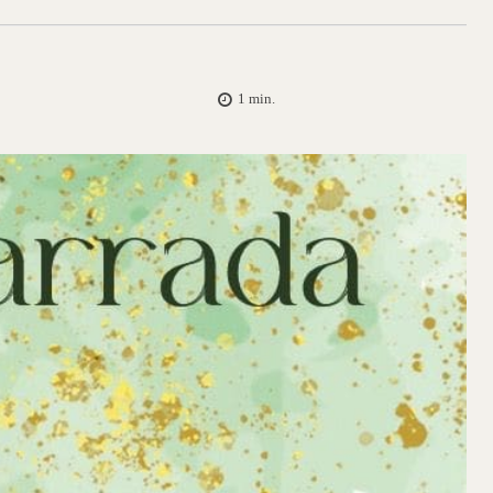
1
min.