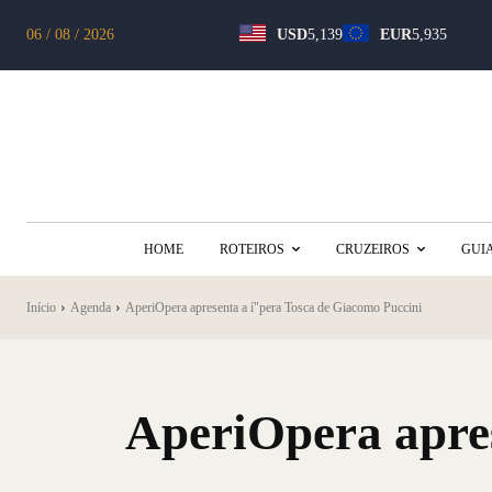
06 / 08 / 2026
USD
5,139
EUR
5,935
HOME
ROTEIROS
CRUZEIROS
GUI
Início
Agenda
AperiOpera apresenta a í­"pera Tosca de Giacomo Puccini
AperiOpera apres