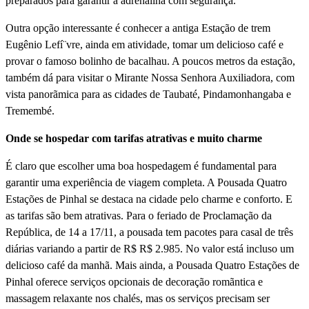
preparados para garantir a adrenalina com segurança.
Outra opção interessante é conhecer a antiga Estação de trem
Eugênio Lefí¨vre, ainda em atividade, tomar um delicioso café e
provar o famoso bolinho de bacalhau. A poucos metros da estação,
também dá para visitar o Mirante Nossa Senhora Auxiliadora, com
vista panorãmica para as cidades de Taubaté, Pindamonhangaba e
Tremembé.
Onde se hospedar com tarifas atrativas e muito charme
É claro que escolher uma boa hospedagem é fundamental para
garantir uma experiência de viagem completa. A Pousada Quatro
Estações de Pinhal se destaca na cidade pelo charme e conforto. E
as tarifas são bem atrativas. Para o feriado de Proclamação da
República, de 14 a 17/11, a pousada tem pacotes para casal de três
diárias variando a partir de R$ R$ 2.985. No valor está incluso um
delicioso café da manhã. Mais ainda, a Pousada Quatro Estações de
Pinhal oferece serviços opcionais de decoração romãntica e
massagem relaxante nos chalés, mas os serviços precisam ser