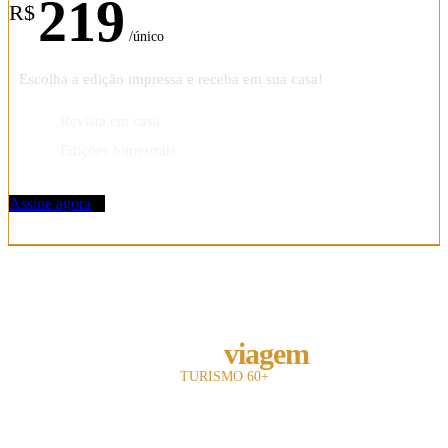
219
R$
/único
Escolha a edição impressa e receba em sua casa!
Revista em casa
Edições bimestrais
Assine agora
REVISTA
melhor
viagem
TURISMO 60+
A revista Melhor Viagem é a primeira publicação impressa do Brasil a falar com
o leitor 60+.