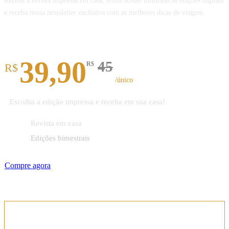
Receba a revista impressa em casa, tenha acesso ilimitado às edições digitais
e receba nossa newsletter exclusiva com as melhores dicas de viagem.
Revista impressa
39,90
45
R$
R$
/único
Escolha a edição impressa e receba em sua casa!
Revista em casa
Edições bimestrais
Compre agora
Assinatura anual