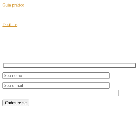
Guia prático
Brasil passa a certificar a “Cidade Amiga do Idoso”
Destinos
Viagens multigeracionais com roteiros para busca de origens
NEWSLETTER
4 + 6