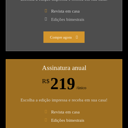
Revista em casa
Edições bimestrais
Compre agora
Assinatura anual
219
R$
/único
Escolha a edição impressa e receba em sua casa!
Revista em casa
Edições bimestrais