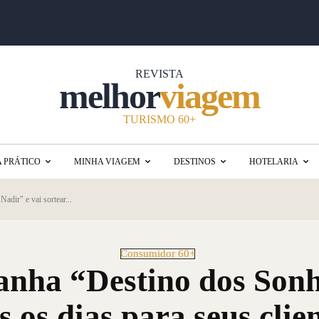
REVISTA
melhor
viagem
TURISMO 60+
A PRÁTICO
MINHA VIAGEM
DESTINOS
HOTELARIA
dir" e vai sortear...
Consumidor 60+
anha “Destino dos Sonh
 os dias para seus clien