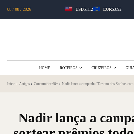
08 / 08 / 2026
USD
5,112
EUR
5,892
HOME
ROTEIROS
CRUZEIROS
GUI
Início
Artigos
Consumidor 60+
Nadir lança a campanha "Destino dos Sonhos com Na
Nadir lança a camp
sortear prêmios todos